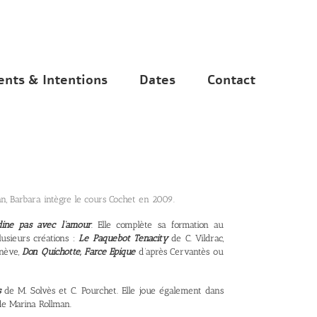
nts & Intentions
Dates
Contact
n, Barbara intègre le cours Cochet en 2009.
ine pas avec l’amour
. Elle complète sa formation au
lusieurs créations :
Le Paquebot Tenacity
de C. Vildrac,
nève,
Don Quichotte, Farce Epique
d’après Cervantès ou
s
de M. Solvès et C. Pourchet. Elle joue également dans
e Marina Rollman.