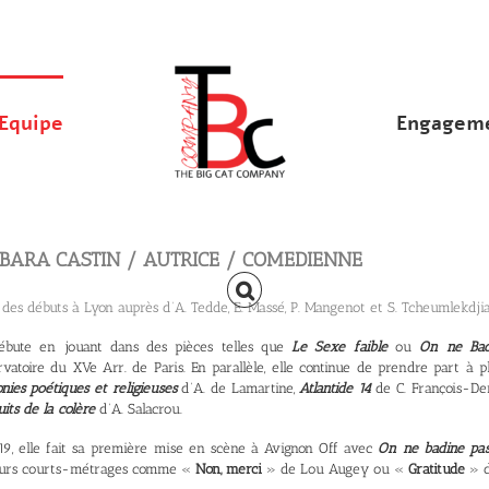
Equipe
Engageme
BARA CASTIN / AUTRICE / COMEDIENNE
des débuts à Lyon auprès d’A. Tedde, E. Massé, P. Mangenot et S. Tcheumlekdjia
débute en jouant dans des pièces telles que
Le Sexe faible
ou
On ne Bad
vatoire du XVe Arr. de Paris. En parallèle, elle continue de prendre part à p
ies poétiques et religieuses
d’A. de Lamartine,
Atlantide 14
de C. François-De
its de la colère
d’A. Salacrou.
19, elle fait sa première mise en scène à Avignon Off avec
On ne badine pa
eurs courts-métrages comme «
Non, merci
» de Lou Augey ou «
Gratitude
» d