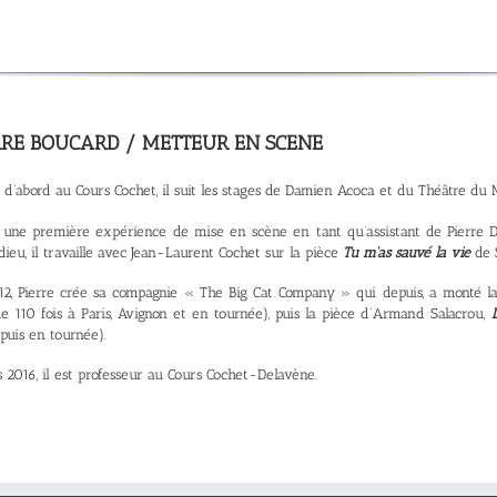
RRE BOUCARD / METTEUR EN SCENE
d’abord au Cours Cochet, il suit les stages de Damien Acoca et du Théâtre du
 une première expérience de mise en scène en tant qu’assistant de Pierre 
ieu, il travaille avec Jean-Laurent Cochet sur la pièce
Tu m'as sauvé la vie
de S
12, Pierre crée sa compagnie « The Big Cat Company » qui depuis, a monté la
e 110 fois à Paris, Avignon et en tournée), puis la pièce d’Armand Salacrou,
puis en tournée).
 2016, il est professeur au Cours Cochet-Delavène.