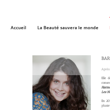
Accueil
La Beauté sauvera le monde
BAR
Après 
Elle 
conser
Harmon
Les Nu
En 20
plusi