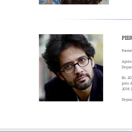
PIE
Formé 
Après
Depard
En 20
près d
2018 (
Depuis