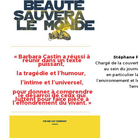
« Barbara Castin a réussi à
Stéphane F
réunir dans un texte
Chargé de la couver
puissant,
au sein du journ
la tragédie et l’humour,
en particulier l
l’environnement et l
l’intime et l’universel,
Terr
pour donner à comprendre
le désarroi de ceux qui
luttent pour faire pièce à
l’effondrement du vivant. »