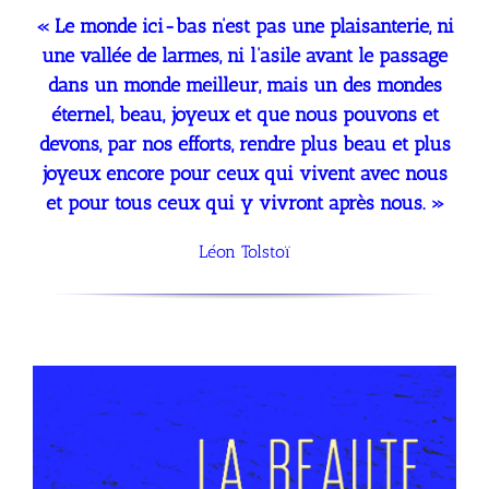
« Le monde ici-bas n’est pas une plaisanterie, ni
une vallée de larmes, ni l’asile avant le passage
dans un monde meilleur, mais un des mondes
éternel, beau,
joyeux et que nous pouvons et
devons, par nos efforts, rendre plus beau et plus
joyeux encore pour ceux qui vivent avec nous
et pour tous ceux qui y vivront
après nous. »
Léon Tolstoï