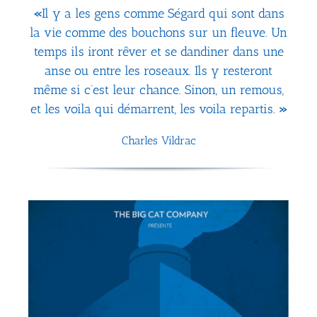
«
Il y a les gens comme Ségard qui sont dans
la vie comme des bouchons sur un fleuve. Un
temps ils iront rêver et se dandiner dans une
anse ou entre les roseaux. Ils y resteront
même si c’est leur chance. Sinon, un remous,
et les voila qui démarrent, les voila repartis.
»
Charles Vildrac